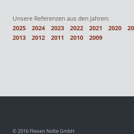
Unsere Referenzen aus den Jahren:
2025
2024
2023
2022
2021
2020
2
2013
2012
2011
2010
2009
© 2016 Fliesen Nolte GmbH